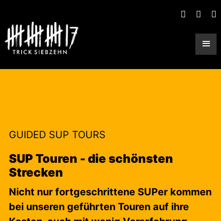
≡
GUIDED SUP TOURS
SUP Touren - die schönsten
Strecken
Nicht nur fortgeschrittene SUPer kommen
bei unseren geführten Touren auf ihre