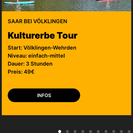
SAAR BEI VÖLKLINGEN
Kulturerbe Tour
Start: Völklingen-Wehrden
Niveau: einfach-mittel
Dauer: 3 Stunden
Preis: 49€
INFOS