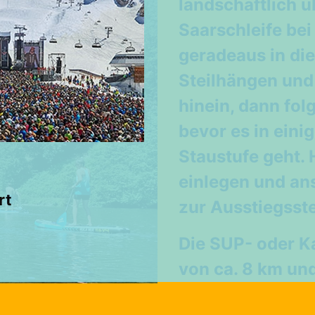
landschaftlich 
Saarschleife bei
geradeaus in die
Steilhängen und
hinein, dann fol
bevor es in eini
Staustufe geht. 
einlegen und
an
rt
zur Ausstiegsst
Die SUP- oder K
von ca. 8 km und