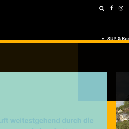
SUP & Ka
uft weitestgehend durch die