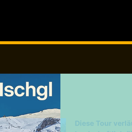
Weekendtrips
Ischgl: Closing 4 Tagestour
Ski & Snowboardservice
Infos Service
Diese Tour
verlä
Service buchen