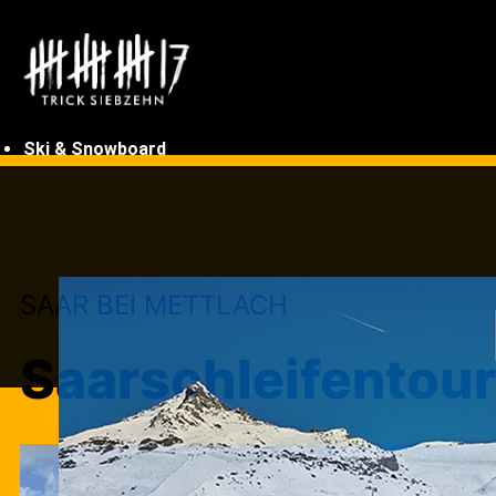
Ski & Snowboard
SAAR BEI METTLACH
Tagesfahrten
Infos Tagesfahrten
Saarschleifentour
Feldberg
Vogesen
Ischgl
Montafon
Sölden