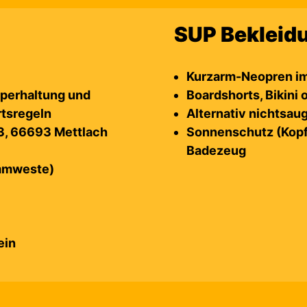
SUP Bekleid
Kurzarm-Neopren im
rperhaltung und
Boardshorts, Bikini
rtsregeln
Alternativ nichtsaug
 3, 66693 Mettlach
Sonnenschutz (Kop
Badezeug
immweste)
ein