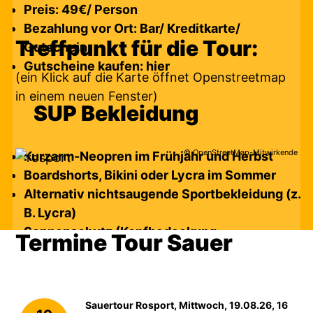
Preis: 49€/ Person
Bezahlung vor Ort: Bar/ Kreditkarte/
Treffpunkt für die Tour:
Gutschein
Gutscheine kaufen:
hier
(ein Klick auf die Karte öffnet Openstreetmap
in einem neuen Fenster)
SUP Bekleidung
© OpenStreetMap-Mitwirkende
Kurzarm-Neopren im Frühjahr und Herbst
Boardshorts, Bikini oder Lycra im Sommer
Alternativ nichtsaugende Sportbekleidung (z.
B. Lycra)
Sonnenschutz (Kopfbedeckung,
Termine Tour Sauer
Sonnencreme), Handtuch und Badezeug
Sauertour Rosport, Mittwoch, 19.08.26, 16