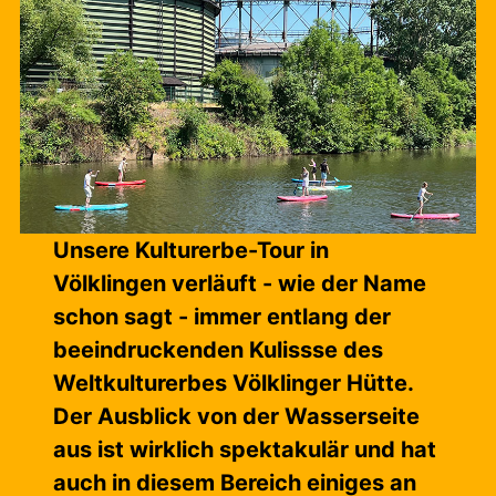
Unsere Kulturerbe-Tour
in
Völklingen verläuft - wie der Name
schon sagt - immer entlang der
beeindruckenden Kulissse des
Weltkulturerbes Völklinger Hütte.
Der Ausblick von der Wasserseite
aus ist wirklich spektakulär und hat
auch in diesem Bereich einiges an