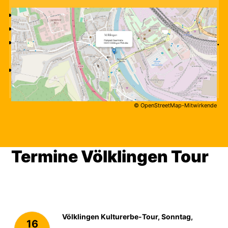
Kurzarm-Neopren im Frühjahr und Herbst
Boardshorts, Bikini oder Lycra im Sommer
Alternativ nichtsaugende Sportbekleidung (z.
B. Lycra)
Sonnenschutz (Kopfbedeckung,
Sonnencreme), Handtuch und Badezeug
© OpenStreetMap-Mitwirkende
Termine Völklingen Tour
Völklingen Kulturerbe-Tour, Sonntag,
16