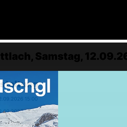
tlach, Samstag, 12.09.26
nstaltung
Weekendtrips
Ischgl: Closing 4 Tagestour
2.09.2026 15:00
Ski & Snowboardservice
2.09.2026 18:00
Infos Service
Service buchen
2.09.2026 09:00