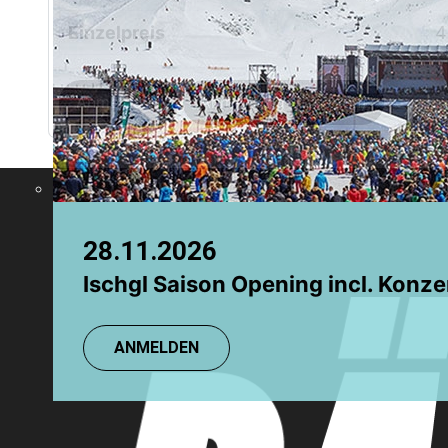
Chamonix
Einzelpreis
4
Grindelwald
Anmeldung
Anmeldung (Gruppen)
28.11.2026
08.08.2026
Ischgl Saison Opening incl. Konze
TR: Einsteigerkurs
ANMELDEN
ANMELDEN