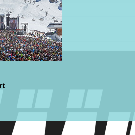
9,00€
rt