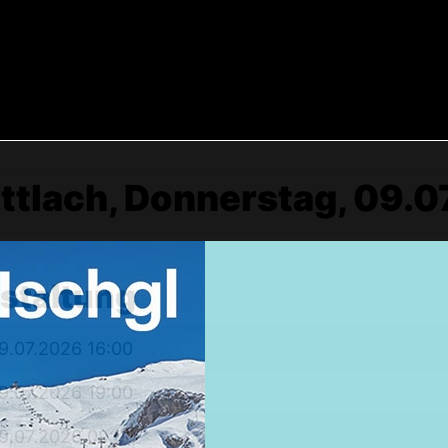
tlach, Donnerstag, 09.07
Weekendtrips
nstaltung
Ischgl: Closing 4 Tagestour
9.07.2026 16:00
Ski & Snowboardservice
9.07.2026 19:00
Infos Service
Service buchen
9.07.2026 09:00