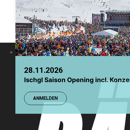
Chamonix
Grindelwald
Einzelpreis
4
Für diese Veranstaltung werden
28.11.2026
08.08.2026
Ischgl Saison Opening incl. Konze
TR: Einsteigerkurs
ANMELDEN
ANMELDEN