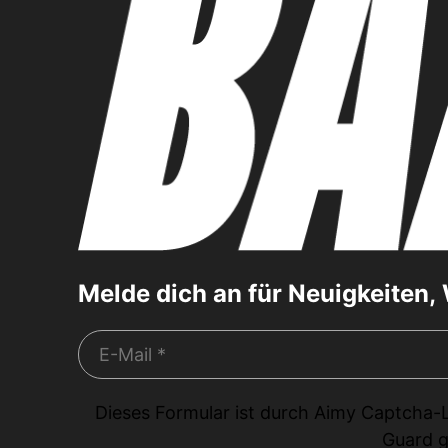
Melde dich an für Neuigkeiten
Dieses Formular ist durch
Aimy Captcha-
Guard
g