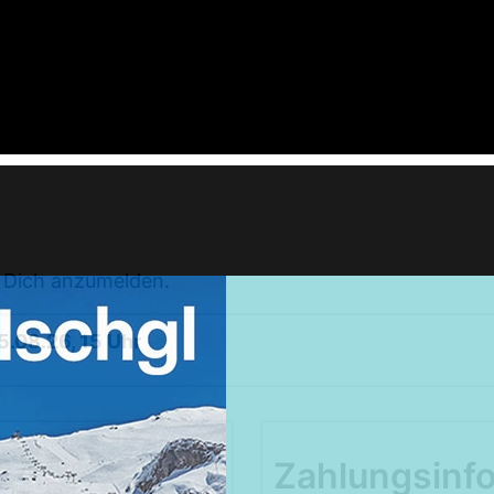
m Dich anzumelden.
Weekendtrips
5.08.26, 15 Uhr
Ischgl: Closing 4 Tagestour
Ski & Snowboardservice
Infos Service
Zahlungsinf
Service buchen