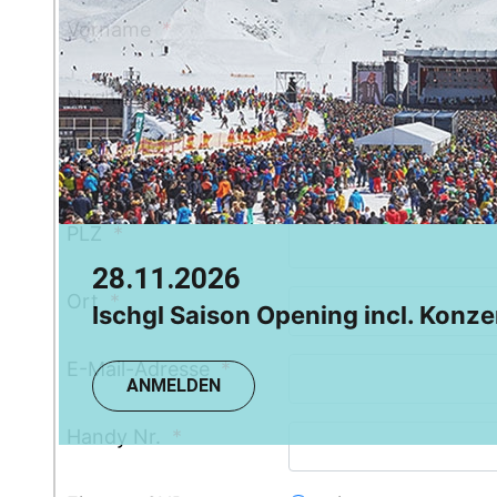
Chamonix
Vorname
*
Grindelwald
Nachname
*
Straße, Hausnummer
*
PLZ
*
28.11.2026
09.08.2026
Ort
*
Ischgl Saison Opening incl. Konze
LOSHEIM: SUP Yoga mit SUSI
E-Mail-Adresse
*
ANMELDEN
ANMELDEN
Handy Nr.
*