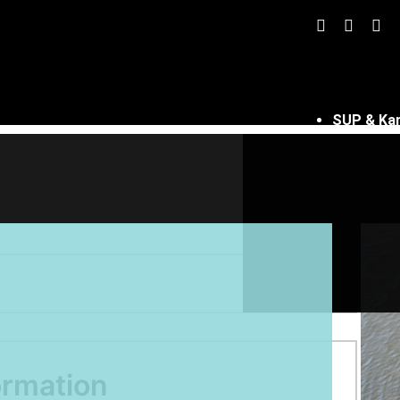
SUP & Ka
ormation