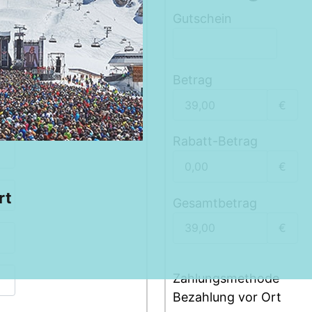
Gutschein
Betrag
€
Rabatt-Betrag
€
rt
Gesamtbetrag
€
Zahlungsmethode
Bezahlung vor Ort