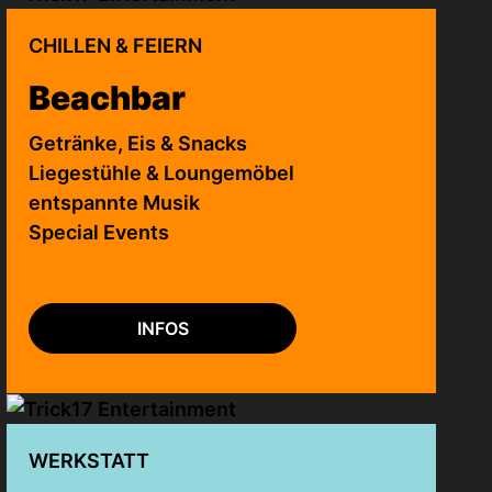
CHILLEN & FEIERN
Beachbar
Getränke,
Eis
& Snacks
Liegestühle & Loungemöbel
entspannte Musik
Special Events
INFOS
WERKSTATT