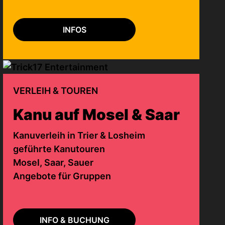
INFOS
VERLEIH & TOUREN
Kanu auf Mosel & Saar
Kanuverleih in Trier & Losheim
geführte Kanutouren
Mosel, Saar, Sauer
Angebote für Gruppen
INFO & BUCHUNG