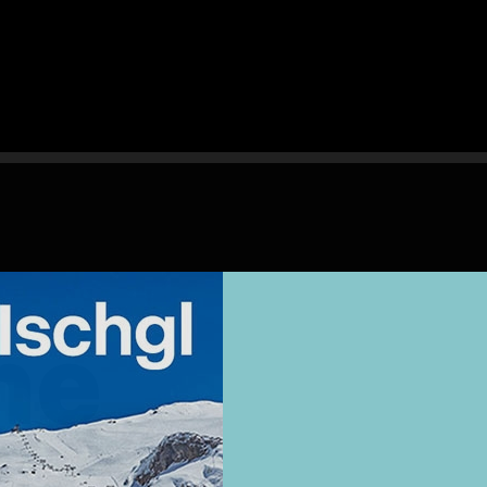
Weekendtrips
he
Ischgl: Closing 4 Tagestour
Ski & Snowboardservice
Infos Service
Service buchen