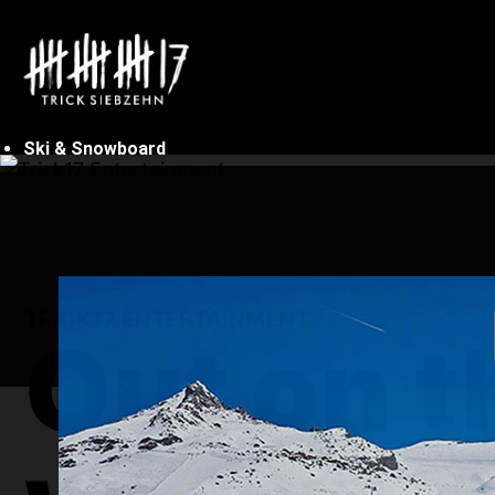
Ski & Snowboard
TRICK17 ENTERTAINMENT
Tagesfahrten
Out on t
08.08.2026
Infos Tagesfahrten
Feldberg
TR: Einsteigerkurs
Vogesen
Ischgl
Montafon
ANMELDEN
Sölden