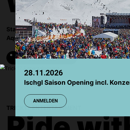
water.
Chamonix
Grindelwald
Stand Up Paddling & Kanu, Events,
Aquapark und Beachbar.
MEHR INFOS
28.11.2026
Ischgl Saison Opening incl. Konze
ANMELDEN
TRICK17 ENTERTAINMENT
Ride wit