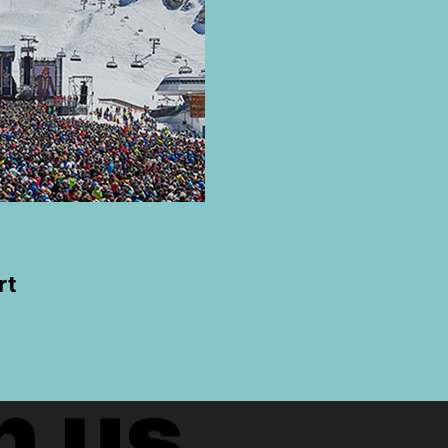
rt
h us.