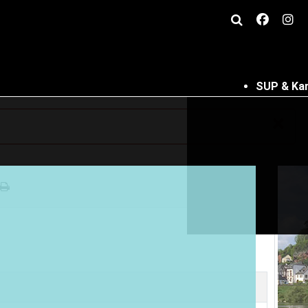
SUP & Ka
×