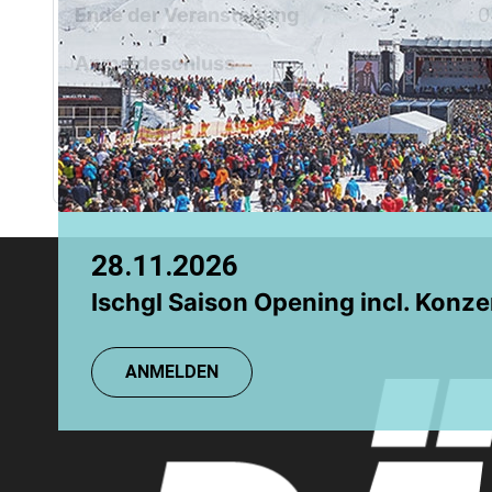
Chamonix
Ende der Veranstaltung
0
Grindelwald
Anmeldeschluss
0
Einzelpreis
5
Für diese Veranstaltung werden
28.11.2026
08.08.2026
Ischgl Saison Opening incl. Konze
TR: Einsteigerkurs
ANMELDEN
ANMELDEN