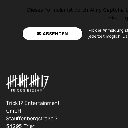
Dieses Formular ist durch
Aimy Captcha-
Guard
g
Mit der Anmeldung s
ABSENDEN
jederzeit möglich.
Da
Trick17 Entertainment
GmbH
Stauffenbergstraße 7
54295 Trier