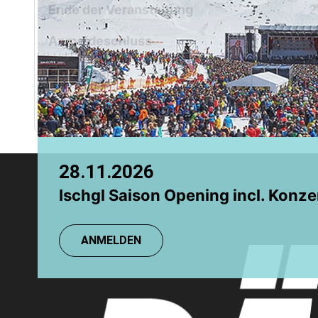
Chamonix
Ende der Veranstaltung
2
Grindelwald
Anmeldeschluss
2
Einzelpreis
3
Für diese Veranstaltung werden
28.11.2026
08.08.2026
Ischgl Saison Opening incl. Konze
TR: Einsteigerkurs
ANMELDEN
ANMELDEN