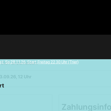
m Dich anzumelden.
Weekendtrips
3.09.26, 12 Uhr
Ischgl: Closing 4 Tagestour
rt
Ski & Snowboardservice
Infos Service
Service buchen
Zahlungsinf