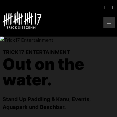
≡
TRICK17 ENTERTAINMENT
Out on the
water.
Stand Up Paddling & Kanu, Events,
Aquapark und Beachbar.