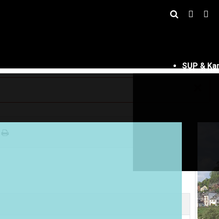
SUP & Ka
×