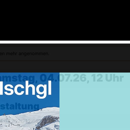
ngen mehr angenommen.
amstag, 04.07.26, 12 Uhr
Weekendtrips
Ischgl: Closing 4 Tagestour
nstaltung
Ski & Snowboardservice
Infos Service
4.07.2026 12:00
Service buchen