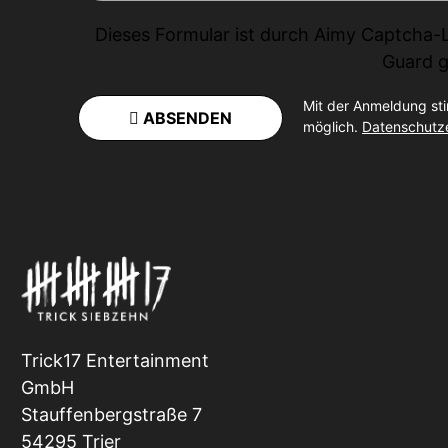
Dieses Formular ist durch
Aimy Captcha-
Guard
g
Mit der Anmeldung st
ABSENDEN
möglich.
Datenschutz
Trick17 Entertainment
GmbH
Stauffenbergstraße 7
54295 Trier