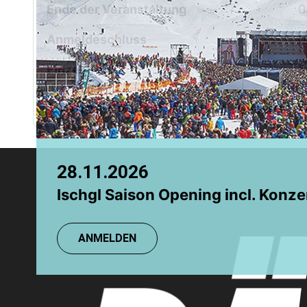
Ende der Veranstaltung
0
Chamonix
Grindelwald
Anmeldeschluss
0
Einzelpreis
5
Für diese Veranstaltung werden
28.11.2026
08.08.2026
Ischgl Saison Opening incl. Konze
TR: Einsteigerkurs
ANMELDEN
ANMELDEN