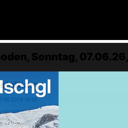
oden, Sonntag, 07.06.26,
nstaltung
Weekendtrips
Ischgl: Closing 4 Tagestour
7.06.2026 16:00
Ski & Snowboardservice
7.06.2026 19:00
Infos Service
Service buchen
7.06.2026 09:00