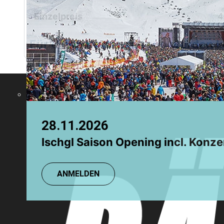
Chamonix
Einzelpreis
4
Grindelwald
Für diese Veranstaltung werden
28.11.2026
09.08.2026
Ischgl Saison Opening incl. Konze
LOSHEIM: SUP Yoga mit SUSI
ANMELDEN
ANMELDEN