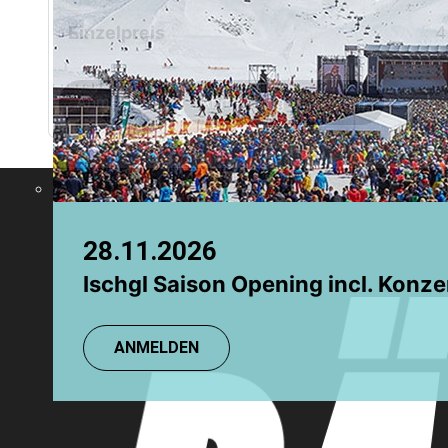
Chamonix
Einzelpreis
4
Grindelwald
Anmeldung
Anmeldung (Gruppen)
28.11.2026
08.08.2026
Ischgl Saison Opening incl. Konze
TR: Einsteigerkurs
ANMELDEN
ANMELDEN