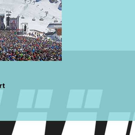
9,00€
rt