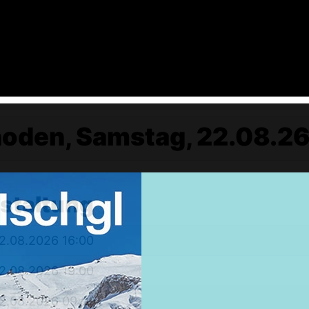
oden, Samstag, 22.08.26,
nstaltung
Weekendtrips
Ischgl: Closing 4 Tagestour
2.08.2026 16:00
Ski & Snowboardservice
2.08.2026 19:00
Infos Service
Service buchen
2.08.2026 09:00