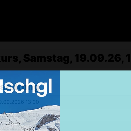
urs, Samstag, 19.09.26, 
Weekendtrips
nstaltung
Ischgl: Closing 4 Tagestour
9.09.2026 13:00
Ski & Snowboardservice
9.09.2026 15:00
Infos Service
Service buchen
9.09.2026 09:00