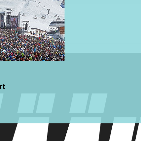
0,00€
rt