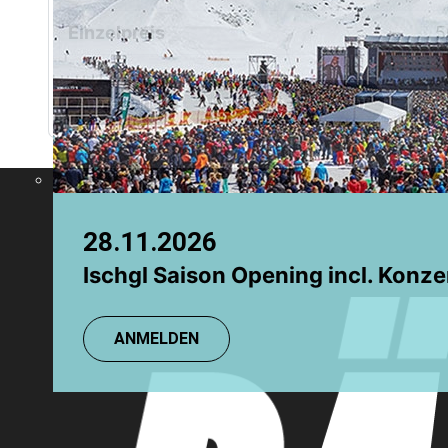
Chamonix
Grindelwald
Einzelpreis
5
Anmeldung
Anmeldung (Gruppen)
28.11.2026
08.08.2026
Ischgl Saison Opening incl. Konze
TR: Einsteigerkurs
ANMELDEN
ANMELDEN