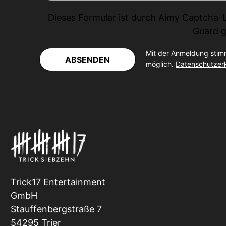
Dieses Formular ist durch
Aimy Captcha-
Guard
g
Mit der Anmeldung stim
ABSENDEN
möglich.
Datenschutzer
Trick17 Entertainment
GmbH
Stauffenbergstraße 7
54295 Trier