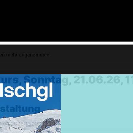
ngen mehr angenommen.
rs, Sonntag, 21.06.26, 1
Weekendtrips
Ischgl: Closing 4 Tagestour
nstaltung
Ski & Snowboardservice
Infos Service
1.06.2026 11:00
Service buchen