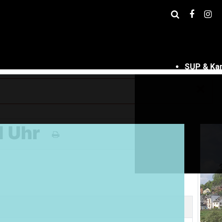
SUP & Ka
×
1 Uhr