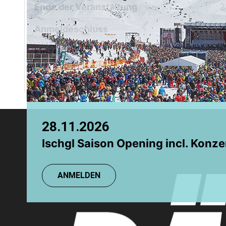
Ende der Veranstaltung
2
Chamonix
Grindelwald
Anmeldeschluss
2
Einzelpreis
5
Für diese Veranstaltung werden
28.11.2026
08.08.2026
Ischgl Saison Opening incl. Konze
TR: Einsteigerkurs
ANMELDEN
ANMELDEN