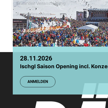
Chamonix
Ende der Veranstaltung
2
Grindelwald
Anmeldeschluss
2
Einzelpreis
5
Für diese Veranstaltung werden
28.11.2026
08.08.2026
Ischgl Saison Opening incl. Konze
TR: Einsteigerkurs
ANMELDEN
ANMELDEN