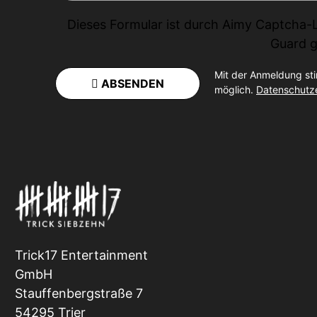
Dieses Formular ist durch
Aimy Captcha-
Guard
g
Mit der Anmeldung st
ABSENDEN
möglich.
Datenschutz
Trick17 Entertainment
GmbH
Stauffenbergstraße 7
54295 Trier