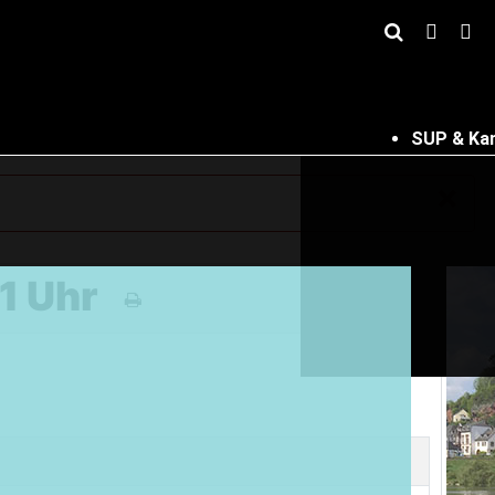
SUP & Ka
×
1 Uhr