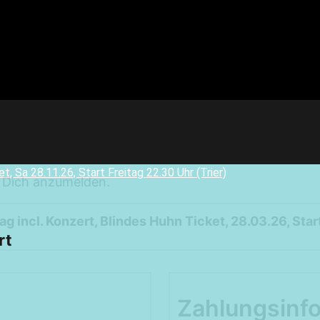
m Dich anzumelden.
Weekendtrips
Ischgl: Closing 4 Tagestour
g incl. Konzert, Blindes Huhn Ticket, 28.03.26, Star
rt
Ski & Snowboardservice
Infos Service
Service buchen
Zahlungsinf