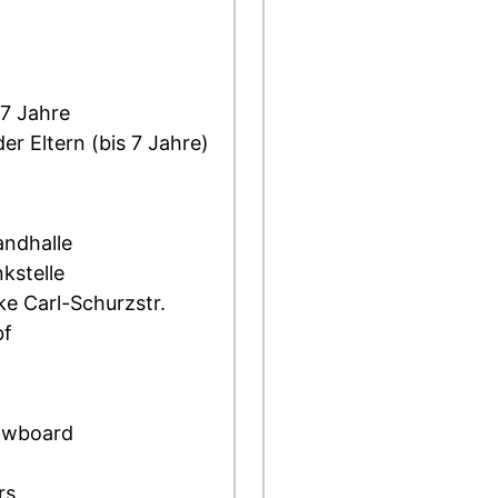
17 Jahre
er Eltern (bis 7 Jahre)
andhalle
kstelle
ke Carl-Schurzstr.
bf
owboard
rs