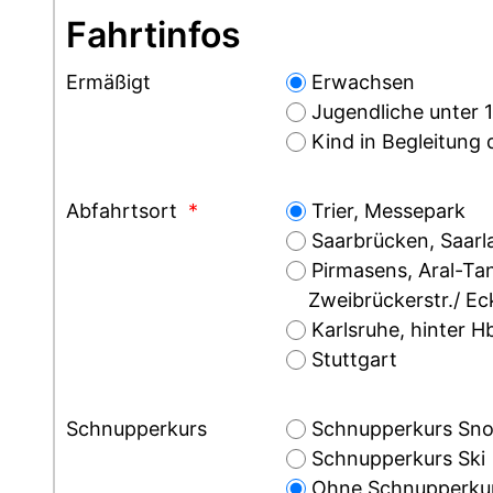
Fahrtinfos
Ermäßigt
Erwachsen
Jugendliche unter 
Kind in Begleitung d
Abfahrtsort
*
Trier, Messepark
Saarbrücken, Saarl
Pirmasens, Aral-Tan
Zweibrückerstr./ Ec
Karlsruhe, hinter H
Stuttgart
Schnupperkurs
Schnupperkurs Sn
Schnupperkurs Ski
Ohne Schnupperku