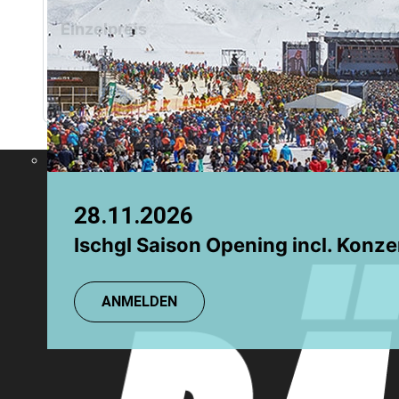
Chamonix
Grindelwald
Einzelpreis
4
Anmeldung
Anmeldung (Gruppen)
28.11.2026
08.08.2026
Ischgl Saison Opening incl. Konze
TR: Einsteigerkurs
ANMELDEN
ANMELDEN