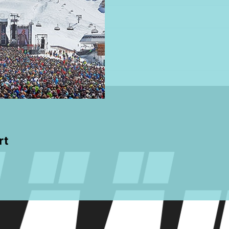
9,00€
rt