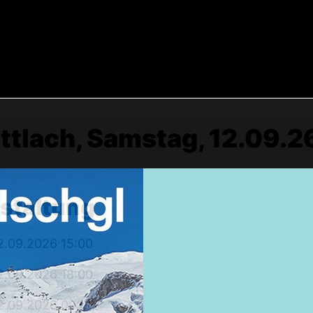
tlach, Samstag, 12.09.26
Weekendtrips
nstaltung
Ischgl: Closing 4 Tagestour
2.09.2026 15:00
Ski & Snowboardservice
2.09.2026 18:00
Infos Service
Service buchen
2.09.2026 09:00