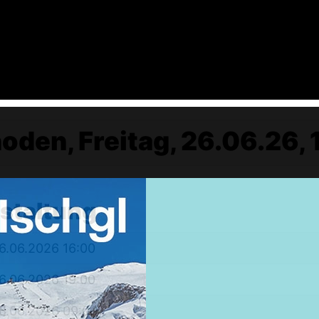
den, Freitag, 26.06.26, 
nstaltung
Weekendtrips
Ischgl: Closing 4 Tagestour
6.06.2026 16:00
Ski & Snowboardservice
6.06.2026 19:00
Infos Service
Service buchen
6.06.2026 09:00