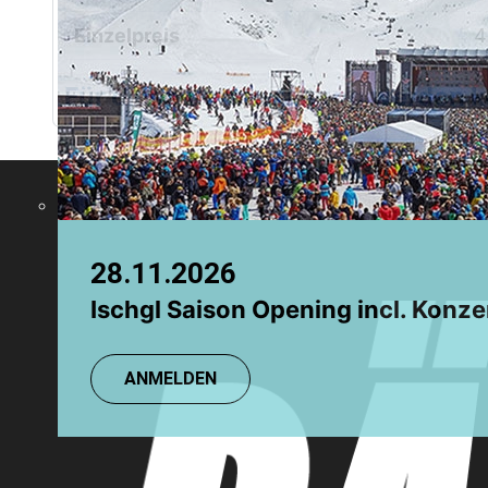
Chamonix
Einzelpreis
4
Grindelwald
Für diese Veranstaltung werden
28.11.2026
08.08.2026
Ischgl Saison Opening incl. Konze
TR: Einsteigerkurs
ANMELDEN
ANMELDEN