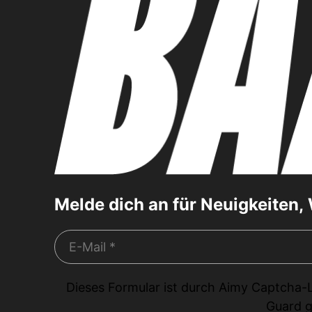
Melde dich an für Neuigkeiten
Dieses Formular ist durch
Aimy Captcha-
Guard
g