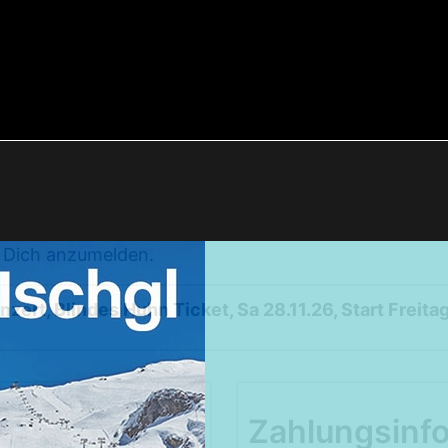
m Dich anzumelden.
Weekendtrips
nzert, Blindes Huhn Ticket, Sa 28.11.26, Start Freitag
Ischgl: Closing 4 Tagestour
Ski & Snowboardservice
Infos Service
Service buchen
Zahlungsinf