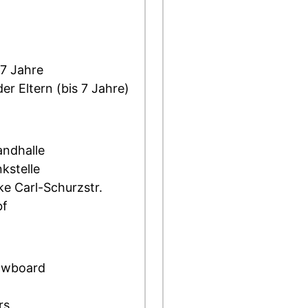
17 Jahre
er Eltern (bis 7 Jahre)
andhalle
kstelle
ke Carl-Schurzstr.
bf
owboard
rs