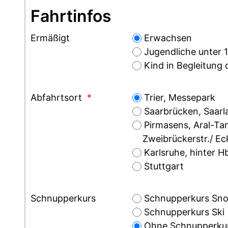
Fahrtinfos
Ermäßigt
Erwachsen
Jugendliche unter 
Kind in Begleitung d
Abfahrtsort
*
Trier, Messepark
Saarbrücken, Saarl
Pirmasens, Aral-Tan
Zweibrückerstr./ Ec
Karlsruhe, hinter H
Stuttgart
Schnupperkurs
Schnupperkurs Sn
Schnupperkurs Ski
Ohne Schnupperku