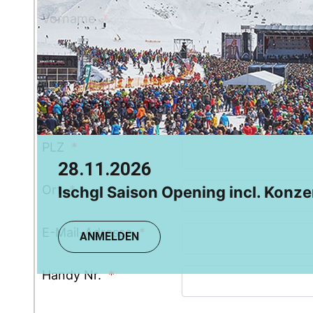
Chamonix
Vorname
*
Grindelwald
Nachname
*
Straße, Hausnummer
*
PLZ
*
28.11.2026
08.08.2026
Ort
*
Ischgl Saison Opening incl. Konze
TR: Einsteigerkurs
E-Mail-Adresse
*
ANMELDEN
ANMELDEN
Handy Nr.
*