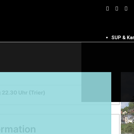
SUP & Ka
 22.30 Uhr (Trier)
ormation