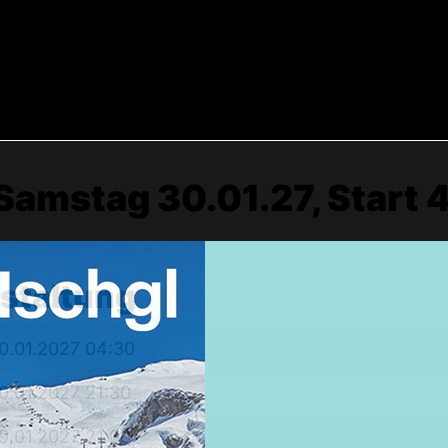
Samstag 30.01.27, Start 4
Weekendtrips
nstaltung
Ischgl: Closing 4 Tagestour
0.01.2027 04:30
Ski & Snowboardservice
0.01.2027 21:30
Infos Service
Service buchen
9.01.2027 21:00