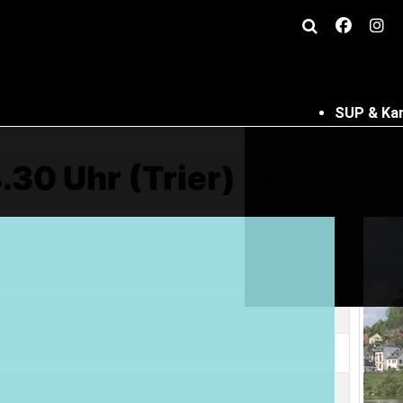
SUP & Ka
.30 Uhr (Trier)